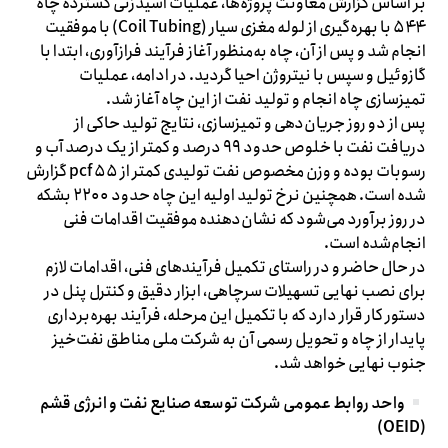
بر اساس گزارش معاونت پروژه‌ها، عملیات اسیدزنی گسترده چاه
۵۴۴ با بهره‌گیری از لوله مغزی سیار (Coil Tubing) با موفقیت
انجام شد و پس از آن، چاه به‌منظور آغاز فرآیند فرازآوری، ابتدا با
گازوئیل و سپس با نیتروژن احیا گردید. در ادامه، عملیات
تمیزسازی چاه انجام و تولید نفت از این چاه آغاز شد.
پس از دو روز جریان‌دهی و تمیزسازی، نتایج تولید حاکی از
دریافت نفت با خلوص حدود ۹۹ درصد و کمتر از یک درصد آب و
رسوبات بوده و وزن مخصوص نفت تولیدی کمتر از ۵۵ pcf گزارش
شده است. همچنین نرخ تولید اولیه این چاه حدود ۲۲۰۰ بشکه
در روز برآورد می‌شود که نشان‌دهنده موفقیت اقدامات فنی
انجام‌شده است.
در حال حاضر و در راستای تکمیل فرآیندهای فنی، اقدامات لازم
برای نصب نهایی تسهیلات سرچاهی، ابزار دقیق و کنترل پنل در
دستور کار قرار دارد که با تکمیل این مرحله، فرآیند بهره‌برداری
پایدار از چاه و تحویل رسمی آن به شرکت ملی مناطق نفت‌خیز
جنوب نهایی خواهد شد.
واحد روابط عمومی شرکت توسعه صنایع نفت و انرژی قشم
(OEID)