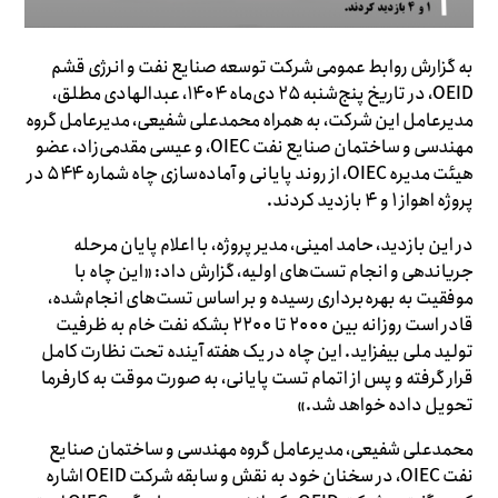
به گزارش روابط عمومی شرکت توسعه صنایع نفت و انرژی قشم
OEID، در تاریخ پنج‌شنبه ۲۵ دی‌ماه ۱۴۰۴، عبدالهادی مطلق،
مدیرعامل این شرکت، به همراه محمدعلی شفیعی، مدیرعامل گروه
مهندسی و ساختمان صنایع نفت OIEC، و عیسی مقدمی‌زاد، عضو
هیئت مدیره OIEC، از روند پایانی و آماده‌سازی چاه شماره ۵۴۴ در
پروژه اهواز ۱ و ۴ بازدید کردند.
در این بازدید، حامد امینی، مدیر پروژه، با اعلام پایان مرحله
جریاندهی و انجام تست‌های اولیه، گزارش داد: «این چاه با
موفقیت به بهره‌برداری رسیده و بر اساس تست‌های انجام‌شده،
قادر است روزانه بین ۲۰۰۰ تا ۲۲۰۰ بشکه نفت خام به ظرفیت
تولید ملی بیفزاید. این چاه در یک هفته آینده تحت نظارت کامل
قرار گرفته و پس از اتمام تست پایانی، به صورت موقت به کارفرما
تحویل داده خواهد شد.»
محمدعلی شفیعی، مدیرعامل گروه مهندسی و ساختمان صنایع
نفت OIEC، در سخنان خود به نقش و سابقه شرکت OEID اشاره