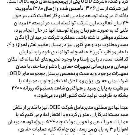
کرد و گفت: «شرکت OEID یکی از زیرمجموعه‌های گروه OIEC است.
این شرکت از سال ۱۳۷۶ تأسیس شده و از سال ۱۳۸۰ مأموریت
یافته تا در زمینه توسعه میادین نفت و گاز فعالیت کند. در طول
۲۴ سال فعالیت، این شرکت توانسته است در توسعه ۱۶ میدان
نفتی که به صورت هم زمان پروژه توسعه آنها در حال انجام بود،
عملکرد موفقی داشته باشد. عملکرد شرکت در میدان آزادگان
بسیار مطلوب بود و هم‌اکنون نیز در میدان عظیم نفتی اهواز ۱ و ۴،
با حفر موفقیت‌آمیز ۶ حلقه چاه، توانمندی خود را به نمایش
گذاشته است، در این راستا و با وجود تحریم‌های ظالمانه که امکان
نوسازی و بروزرسانی تجهیزات حفاری را دشوار ساخته، با همان
تجهیزات موجود و به همت و تخصص پرسنل مجموعه‌های OEID،
شرکت ملی حفاری ایران و مناطق نفت‌خیز جنوب، عملیات با
موفقیت به پایان رسید و هم‌اکنون شاهد هستیم که روزانه ۲۲۰۰
بشکه به ظرفیت تولید نفت کشور افزوده می‌شود.»
عبدالهادی مطلق، مدیرعامل شرکت OEID، نیز با تقدیر از تلاش
همه دست‌اندرکاران، عنوان کرد: «با افتخار اعلام می‌کنیم که با
عملیات جریاندهی و تحویل موقت چاه ۵۴۴، پروژه توسعه میدان
اهواز ۱ و ۴ به پایان می رسد. این چاه که کلیه عملیات حفاری،