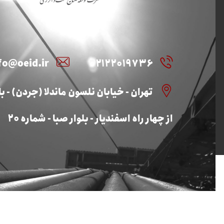
fo@oeid.ir
۰۲۱۲۲۰۱۹۷۳۶
تهران - خیابان نلسون ماندلا (جردن) - بال
از چهار راه اسفندیار - بلوار صبا - شماره ۲۰