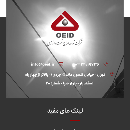
info@oeid.ir
۰۲۱۲۲۰۱۹۷۳۶
تهران - خیابان نلسون ماندلا (جردن) - بالاتر از چهار راه
اسفندیار - بلوار صبا - شماره ۲۰
لینک های مفید