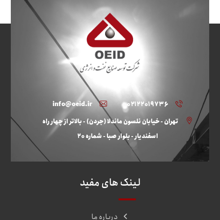
info@oeid.ir
۰۲۱۲۲۰۱۹۷۳۶
تهران - خیابان نلسون ماندلا (جردن) - بالاتر از چهار راه
اسفندیار - بلوار صبا - شماره ۲۰
لینک های مفید
درباره ما