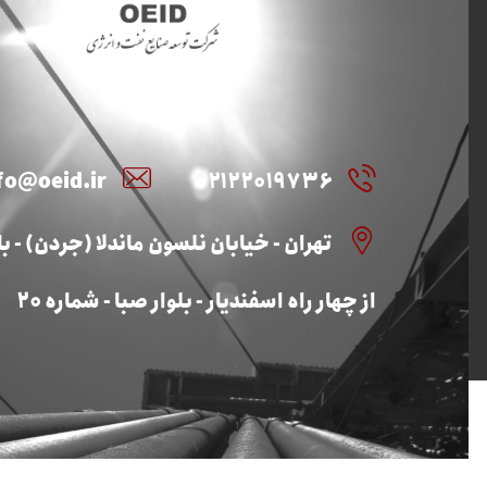
fo@oeid.ir
۰۲۱۲۲۰۱۹۷۳۶
تهران - خیابان نلسون ماندلا (جردن) - بال
از چهار راه اسفندیار - بلوار صبا - شماره ۲۰