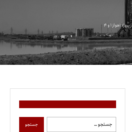
 اهواز ۱ و ۴
جستجو