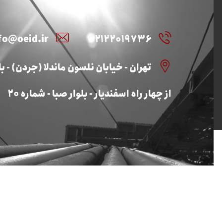
fo@oeid.ir
۰۲۱۲۲۰۱۹۷۳۶
تهران - خیابان نلسون ماندلا (جردن) - بال
از چهار راه اسفندیار - بلوار صبا - شماره ۲۰